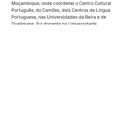
Moçambique, onde coordenei o Centro Cultural
Português, do Camões, dois Centros de Língua
Portuguesa, nas Universidades da Beira e de
Quelimane. Fui docente na Universidade
Pedagógica da Beira, onde leccionava Didáctica
do Português a futuros professores. Resido agora
em Díli, onde trabalho como Agente de
Cooperação e lecciono na UNTL disciplinas como
Leitura Orientada e Didáctica da Literatura. Ler é
a minha vida e espero continuar a espalhar as
chamas desta paixão entre os leitores amigos
que por aqui passam.
Próximo Post
Contos à Moda do Porto, de Miguel Miranda