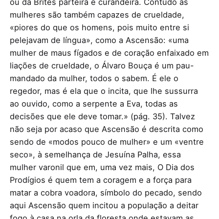
ou da Brites parteira e curandeira. Contudo as
mulheres são também capazes de crueldade,
«piores do que os homens, pois muito entre si
pelejavam de língua», como a Ascensão: «uma
mulher de maus fígados e de coração enfaixado em
liações de crueldade, o Álvaro Bouça é um pau-
mandado da mulher, todos o sabem. É ele o
regedor, mas é ela que o incita, que lhe sussurra
ao ouvido, como a serpente a Eva, todas as
decisões que ele deve tomar.» (pág. 35). Talvez
não seja por acaso que Ascensão é descrita como
sendo de «modos pouco de mulher» e um «ventre
seco», à semelhança de Jesuína Palha, essa
mulher varonil que em, uma vez mais, O Dia dos
Prodígios é quem tem a coragem e a força para
matar a cobra voadora, símbolo do pecado, sendo
aqui Ascensão quem incitou a população a deitar
fogo à casa na orla da floresta onde estavam as