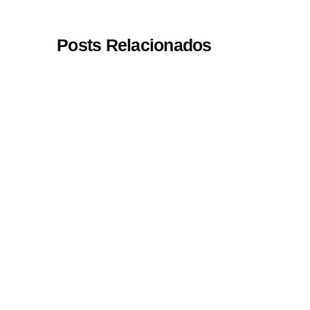
Posts Relacionados
Postado por
Paulo
Nóbrega
Serra