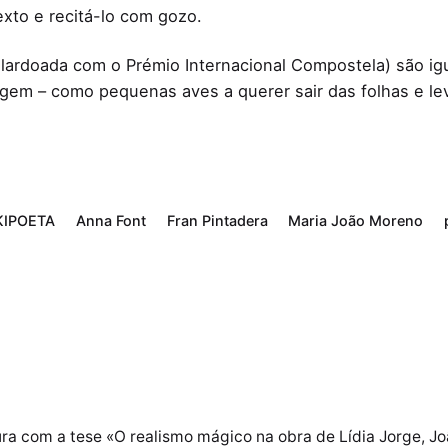
xto e recitá-lo com gozo.
lardoada com o Prémio Internacional Compostela) são igu
agem – como pequenas aves a querer sair das folhas e le
KIPOETA
Anna Font
Fran Pintadera
Maria João Moreno
ra com a tese «O realismo mágico na obra de Lídia Jorge, Joã