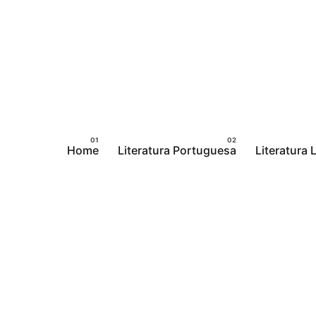
Pular
para
o
conteúdo
Home
Literatura Portuguesa
Literatura