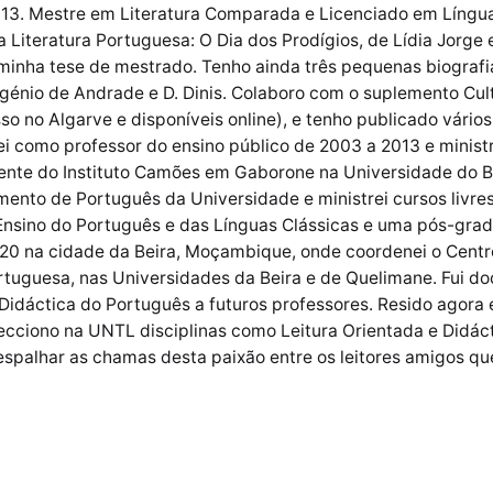
13. Mestre em Literatura Comparada e Licenciado em Línguas
 Literatura Portuguesa: O Dia dos Prodígios, de Lídia Jorg
 minha tese de mestrado. Tenho ainda três pequenas biogra
ugénio de Andrade e D. Dinis. Colaboro com o suplemento Cul
so no Algarve e disponíveis online), e tenho publicado vários
hei como professor do ensino público de 2003 a 2013 e minis
cente do Instituto Camões em Gaborone na Universidade do 
ento de Português da Universidade e ministrei cursos livres
nsino do Português e das Línguas Clássicas e uma pós-grad
020 na cidade da Beira, Moçambique, onde coordenei o Centr
rtuguesa, nas Universidades da Beira e de Quelimane. Fui 
 Didáctica do Português a futuros professores. Resido agora 
cciono na UNTL disciplinas como Leitura Orientada e Didácti
 espalhar as chamas desta paixão entre os leitores amigos q