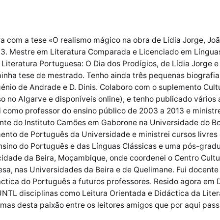
a com a tese «O realismo mágico na obra de Lídia Jorge, Joã
3. Mestre em Literatura Comparada e Licenciado em Línguas 
Literatura Portuguesa: O Dia dos Prodígios, de Lídia Jorge
minha tese de mestrado. Tenho ainda três pequenas biograf
génio de Andrade e D. Dinis. Colaboro com o suplemento Cult
o no Algarve e disponíveis online), e tenho publicado vários 
hei como professor do ensino público de 2003 a 2013 e minist
ente do Instituto Camões em Gaborone na Universidade do B
nto de Português da Universidade e ministrei cursos livres 
sino do Português e das Línguas Clássicas e uma pós-gradua
cidade da Beira, Moçambique, onde coordenei o Centro Cultu
sa, nas Universidades da Beira e de Quelimane. Fui docent
áctica do Português a futuros professores. Resido agora em 
NTL disciplinas como Leitura Orientada e Didáctica da Litera
amas desta paixão entre os leitores amigos que por aqui pas