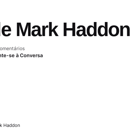
de Mark Haddon
comentários
nte-se à Conversa
rk Haddon