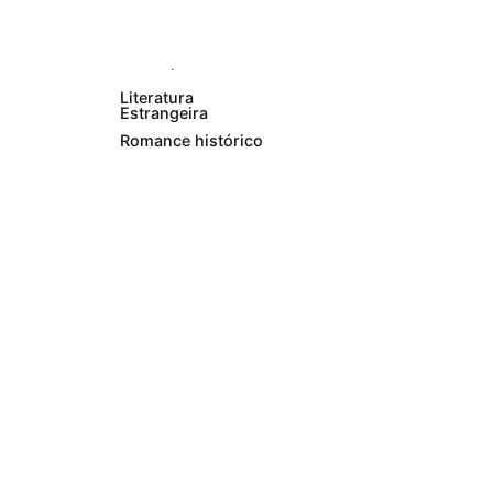
o subtítulo A
Floresta do
Avesso,...
Literatura
Estrangeira
Romance histórico
Leia Mais