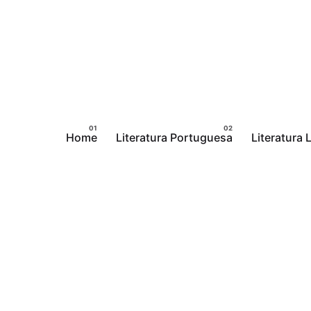
Pular
para
o
conteúdo
Home
Literatura Portuguesa
Literatura