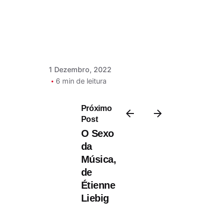
Serra
1 Dezembro, 2022
6 min de leitura
A Aldeia das
Próximo
Almas
Post
Desaparecidas:
O Sexo
A Floresta do
da
Avesso, Parte I,
Música,
de Richard
de
Zimler
Étienne
Liebig
A Aldeia das Almas
Desaparecidas, com