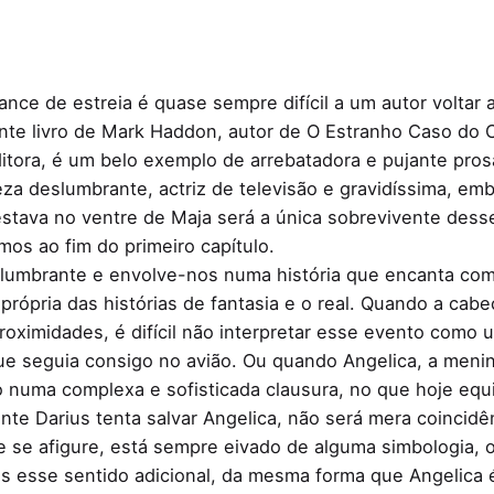
nce de estreia é quase sempre difícil a um autor voltar 
cente livro de Mark Haddon, autor de O Estranho Caso do
itora, é um belo exemplo de arrebatadora e pujante pros
eza deslumbrante, actriz de televisão e gravidíssima, 
estava no ventre de Maja será a única sobrevivente dess
mos ao fim do primeiro capítulo.
umbrante e envolve-nos numa história que encanta como 
rópria das histórias de fantasia e o real. Quando a cabe
oximidades, é difícil não interpretar esse evento como u
que seguia consigo no avião. Ou quando Angelica, a men
o numa complexa e sofisticada clausura, no que hoje equi
te Darius tenta salvar Angelica, não será mera coincid
se afigure, está sempre eivado de alguma simbologia, ou 
es esse sentido adicional, da mesma forma que Angelica é