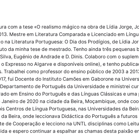
ra com a tese «O realismo mágico na obra de Lídia Jorge, Jo
13. Mestre em Literatura Comparada e Licenciado em Língua
o na Literatura Portuguesa: O Dia dos Prodígios, de Lídia 
ruto da minha tese de mestrado. Tenho ainda três pequenas 
ilva, Eugénio de Andrade e D. Dinis. Colaboro com o supleme
o Expresso no Algarve e disponíveis online), e tenho publica
os. Trabalhei como professor do ensino público de 2003 a 201
17, fui Docente do Instituto Camões em Gaborone na Univer
 Departamento de Português da Universidade e ministrei curs
trado em Ensino do Português e das Línguas Clássicas e um
 e Janeiro de 2020 na cidade da Beira, Moçambique, onde coo
is Centros de Língua Portuguesa, nas Universidades da Beir
a Beira, onde leccionava Didáctica do Português a futuros p
e de Cooperação e lecciono na UNTL disciplinas como Leitu
 vida e espero continuar a espalhar as chamas desta paixão en