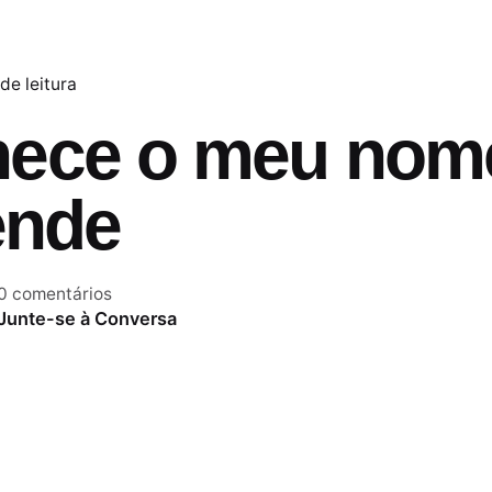
de leitura
hece o meu nom
ende
0 comentários
Junte-se à Conversa