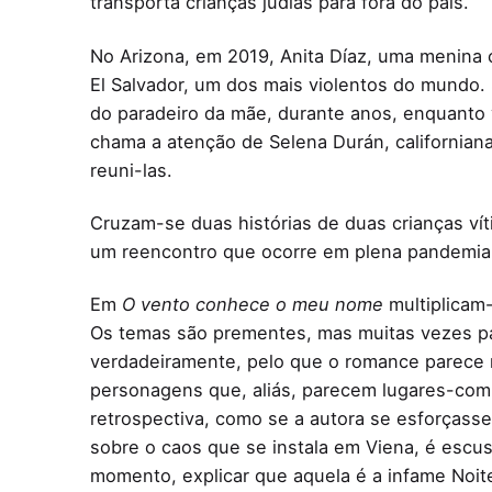
transporta crianças judias para fora do país.
No Arizona, em 2019, Anita Díaz, uma menina c
El Salvador, um dos mais violentos do mundo. 
do paradeiro da mãe, durante anos, enquanto v
chama a atenção de Selena Durán, californian
reuni-las.
Cruzam-se duas histórias de duas crianças ví
um reencontro que ocorre em plena pandemia. 
Em
O vento conhece o meu nome
multiplicam-
Os temas são prementes, mas muitas vezes pass
verdadeiramente, pelo que o romance parece r
personagens que, aliás, parecem lugares-com
retrospectiva, como se a autora se esforçasse
sobre o caos que se instala em Viena, é escu
momento, explicar que aquela é a infame Noite