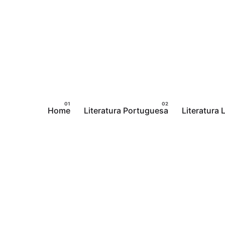
Pular
para
o
conteúdo
Home
Literatura Portuguesa
Literatura