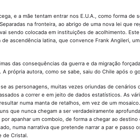
ega, e a mãe tentam entrar nos E.U.A., como forma de so
Separadas na fronteira, ao abrigo de uma nova lei que re
ai sendo colocada em instituições de acolhimento. Este 
a de ascendência latina, que convence Frank Angileri, u
timas das consequências da guerra e da migração forçada
A própria autora, como se sabe, saiu do Chile após o gol
se as personagens, muitas vezes oriundas de cenários de
ados a correr e em jeito de dados estatísticos. As vári
esultar numa manta de retalhos, em vez de um mosaico. É
uns que nunca chegam a ser verdadeiramente aprofundad
 por apanhar um comboio, de forma a chegar ao destino d
sado, numa narrativa que pretende narrar a par e passo
 de Cristal.