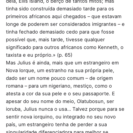
dela, Ellis Island, o berço de tantos mitos; mas
tinha sido construída demasiado tarde para os
primeiros africanos aqui chegados – que estavam
longe de poderem ser considerados imigrantes – e
tinha fechado demasiado cedo para que fosse
possível que, mais tarde, tivesse qualquer
significado para outros africanos como Kenneth, o
taxista e eu próprio.» (p. 65)
Mas Julius é ainda, mais que um estrangeiro em
Nova Iorque, um estranho na sua própria pele,
dado ser um nome pouco comum – de origem
romana – para um nigeriano, mestiço, como o
atesta a cor da sua pele e o seu passaporte. E
apesar do seu nome do meio, Olatubosun, ser
ioruba, Julius nunca o usa… Talvez porque para se
sentir nova iorquino, ou integrado no seu novo
país, um estrangeiro tenha de perder a sua
singularidade diferenciadora para melhor se