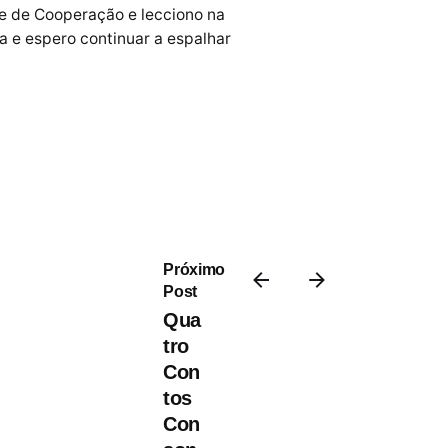
te de Cooperação e lecciono na
a e espero continuar a espalhar
Próximo
Post
Qua
tro
Con
tos
Con