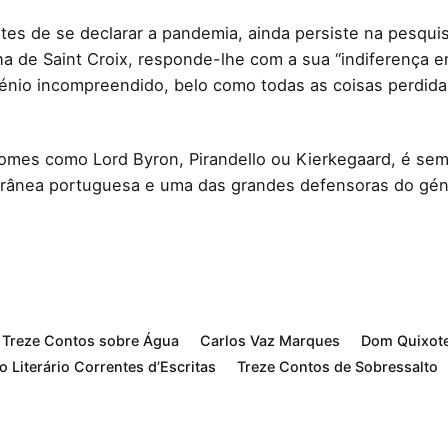
es de se declarar a pandemia, ainda persiste na pesquis
lha de Saint Croix, responde-lhe com a sua “indiferença
nio incompreendido, belo como todas as coisas perdidas
omes como Lord Byron, Pirandello ou Kierkegaard, é sem
orânea portuguesa e uma das grandes defensoras do géne
- Treze Contos sobre Água
Carlos Vaz Marques
Dom Quixot
o Literário Correntes d’Escritas
Treze Contos de Sobressalto