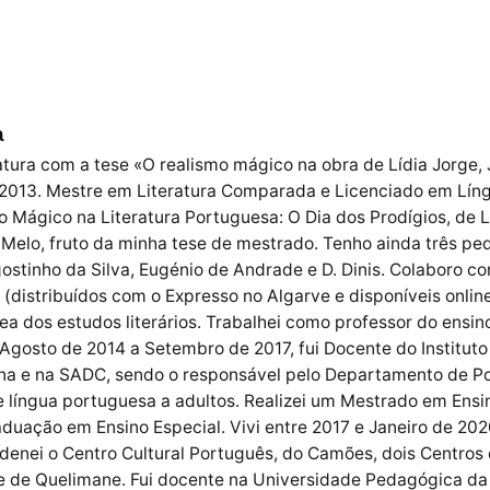
a
tura com a tese «O realismo mágico na obra de Lídia Jorge, J
2013. Mestre em Literatura Comparada e Licenciado em Líng
o Mágico na Literatura Portuguesa: O Dia dos Prodígios, de
 Melo, fruto da minha tese de mestrado. Tenho ainda três pe
tinho da Silva, Eugénio de Andrade e D. Dinis. Colaboro co
(distribuídos com o Expresso no Algarve e disponíveis online
rea dos estudos literários. Trabalhei como professor do ensi
 Agosto de 2014 a Setembro de 2017, fui Docente do Instit
na e na SADC, sendo o responsável pelo Departamento de P
 de língua portuguesa a adultos. Realizei um Mestrado em Ens
duação em Ensino Especial. Vivi entre 2017 e Janeiro de 202
nei o Centro Cultural Português, do Camões, dois Centros 
e de Quelimane. Fui docente na Universidade Pedagógica da 