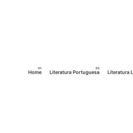
Pular
para
o
conteúdo
Home
Literatura Portuguesa
Literatura