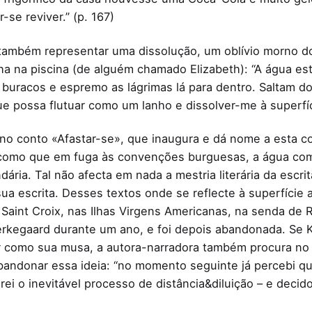
-se reviver.” (p. 167)
também representar uma dissolução, um oblívio morno d
 na piscina (de alguém chamado Elizabeth): “A água est
r buracos e espremo as lágrimas lá para dentro. Saltam d
ue possa flutuar como um lanho e dissolver-me à superfíc
no conto «Afastar-se», que inaugura e dá nome a esta co
 como que em fuga às convenções burguesas, a água c
ria. Tal não afecta em nada a mestria literária da escri
ua escrita. Desses textos onde se reflecte à superfície 
Saint Croix, nas Ilhas Virgens Americanas, na senda de 
erkegaard durante um ano, e foi depois abandonada. Se K
ar como sua musa, a autora-narradora também procura no
abandonar essa ideia: “no momento seguinte já percebi q
arei o inevitável processo de distância&diluição – e dec