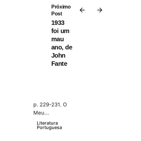
Próximo
Post
1933
foi um
20 Março, 2017
mau
12 min de leitura
ano, de
Afonso Reis
John
Cabral - O Meu
Fante
Irmão
Publicado na
Colóquio Letras,
n.º 190, Set. 2015,
p. 229-231. O
Meu...
Literatura
Portuguesa