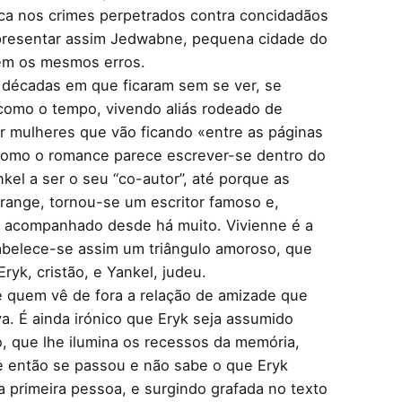
laca nos crimes perpetrados contra concidadãos
epresentar assim Jedwabne, pequena cidade do
tem os mesmos erros.
s décadas em que ficaram sem se ver, se
 como o tempo, vivendo aliás rodeado de
or mulheres que vão ficando «entre as páginas
ma como o romance parece escrever-se dentro do
el a ser o seu “co-autor”, até porque as
range, tornou-se um escritor famoso e,
em acompanhado desde há muito. Vivienne é a
stabelece-se assim um triângulo amoroso, que
ryk, cristão, e Yankel, judeu.
e quem vê de fora a relação de amizade que
a. É ainda irónico que Eryk seja assumido
go, que lhe ilumina os recessos da memória,
e então se passou e não sabe o que Eryk
a primeira pessoa, e surgindo grafada no texto