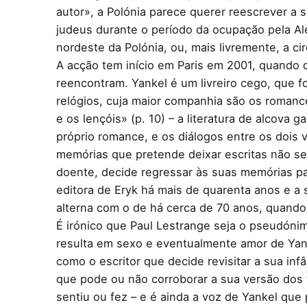
autor», a Polónia parece querer reescrever a 
judeus durante o período da ocupação pela A
nordeste da Polónia, ou, mais livremente, a c
A acção tem início em Paris em 2001, quando 
reencontram. Yankel é um livreiro cego, que f
relógios, cuja maior companhia são os romanc
e os lençóis» (p. 10) – a literatura de alcova
próprio romance, e os diálogos entre os dois 
memórias que pretende deixar escritas não se
doente, decide regressar às suas memórias pa
editora de Eryk há mais de quarenta anos e a 
alterna com o de há cerca de 70 anos, quando S
É irónico que Paul Lestrange seja o pseudóni
resulta em sexo e eventualmente amor de Yanke
como o escritor que decide revisitar a sua inf
que pode ou não corroborar a sua versão dos 
sentiu ou fez – e é ainda a voz de Yankel que