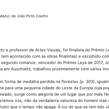
Mazur, de João Pinto Coelho
to e professor de Artes Visuais, foi finalista do Prémi
o tem acontecido com as obras finalistas) e escolhido co
 segundo romance, vencedor do Prémio Leya de 2017, Joã
a em Auschwitz, trabalhou proximamente com vários inv
m forma de medalha perdida na floresta» (p. 303), igual
diche para uma pequena cidade do Leste da Europa cuja po
omeado, surge como alegoria de um lugar que por mais fe
peremos nós, não da verdadeira natureza do homem mas 
título) que o tempo não apaga. À luz do que se tem lido 