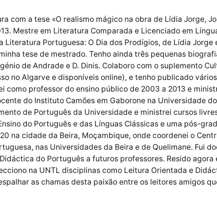
ra com a tese «O realismo mágico na obra de Lídia Jorge, Jo
13. Mestre em Literatura Comparada e Licenciado em Língua
 Literatura Portuguesa: O Dia dos Prodígios, de Lídia Jorg
 minha tese de mestrado. Tenho ainda três pequenas biogra
ugénio de Andrade e D. Dinis. Colaboro com o suplemento Cul
so no Algarve e disponíveis online), e tenho publicado vários
lhei como professor do ensino público de 2003 a 2013 e minis
Docente do Instituto Camões em Gaborone na Universidade d
ento de Português da Universidade e ministrei cursos livres
nsino do Português e das Línguas Clássicas e uma pós-grad
020 na cidade da Beira, Moçambique, onde coordenei o Centr
rtuguesa, nas Universidades da Beira e de Quelimane. Fui 
 Didáctica do Português a futuros professores. Resido agora 
cciono na UNTL disciplinas como Leitura Orientada e Didácti
 espalhar as chamas desta paixão entre os leitores amigos q