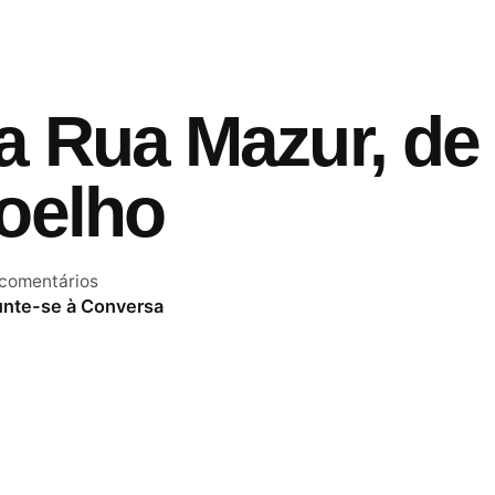
a Rua Mazur, de
oelho
 comentários
unte-se à Conversa