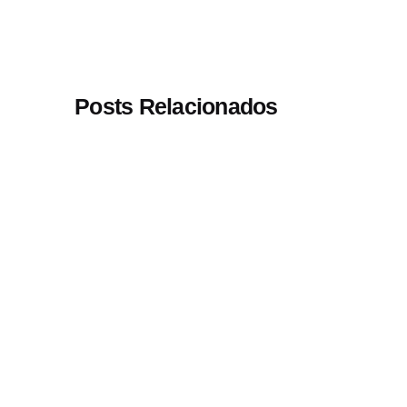
Posts Relacionados
Postado por
Paulo
Nóbrega
Serra