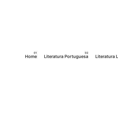
Pular
para
o
conteúdo
Home
Literatura Portuguesa
Literatura