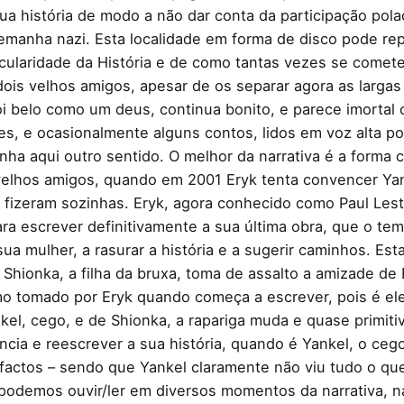
sua história de modo a não dar conta da participação po
lemanha nazi. Esta localidade em forma de disco pode r
ircularidade da História e de como tantas vezes se come
dois velhos amigos, apesar de os separar agora as larga
oi belo como um deus, continua bonito, e parece imortal
es, e ocasionalmente alguns contos, lidos em voz alta p
 ganha aqui outro sentido. O melhor da narrativa é a for
velhos amigos, quando em 2001 Eryk tenta convencer Yank
 fizeram sozinhas. Eryk, agora conhecido como Paul Lest
ra escrever definitivamente a sua última obra, que o t
sua mulher, a rasurar a história e a sugerir caminhos. E
hionka, a filha da bruxa, toma de assalto a amizade de E
mo tomado por Eryk quando começa a escrever, pois é el
l, cego, e de Shionka, a rapariga muda e quase primitiv
ância e reescrever a sua história, quando é Yankel, o ce
factos – sendo que Yankel claramente não viu tudo o qu
 podemos ouvir/ler em diversos momentos da narrativa, n