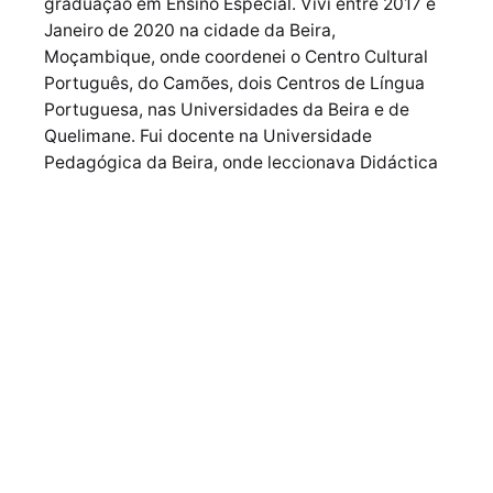
graduação em Ensino Especial. Vivi entre 2017 e
Janeiro de 2020 na cidade da Beira,
Moçambique, onde coordenei o Centro Cultural
Português, do Camões, dois Centros de Língua
Portuguesa, nas Universidades da Beira e de
Quelimane. Fui docente na Universidade
Pedagógica da Beira, onde leccionava Didáctica
do Português a futuros professores. Resido agora
em Díli, onde trabalho como Agente de
Cooperação e lecciono na UNTL disciplinas como
Leitura Orientada e Didáctica da Literatura. Ler é
a minha vida e espero continuar a espalhar as
chamas desta paixão entre os leitores amigos
que por aqui passam.
Próximo Post