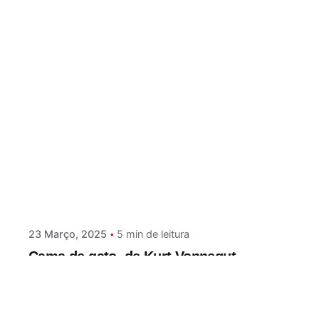
Postado por
Paulo Nóbrega Serra
23 Março, 2025
5 min de leitura
Cama de gato, de Kurt Vonnegut
Depois de Pequeno-almoço de campeões e
Matadouro cinco, chegou a vez deste...