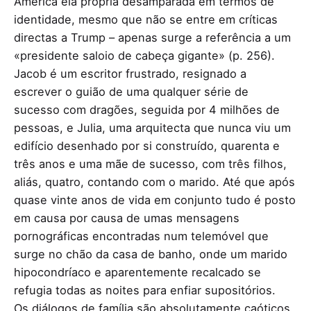
América ela própria desamparada em termos de
identidade, mesmo que não se entre em críticas
directas a Trump – apenas surge a referência a um
«presidente saloio de cabeça gigante» (p. 256).
Jacob é um escritor frustrado, resignado a
escrever o guião de uma qualquer série de
sucesso com dragões, seguida por 4 milhões de
pessoas, e Julia, uma arquitecta que nunca viu um
edifício desenhado por si construído, quarenta e
três anos e uma mãe de sucesso, com três filhos,
aliás, quatro, contando com o marido. Até que após
quase vinte anos de vida em conjunto tudo é posto
em causa por causa de umas mensagens
pornográficas encontradas num telemóvel que
surge no chão da casa de banho, onde um marido
hipocondríaco e aparentemente recalcado se
refugia todas as noites para enfiar supositórios.
Os diálogos de família são absolutamente caóticos,