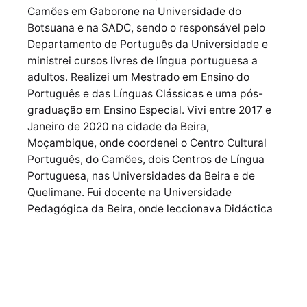
Camões em Gaborone na Universidade do
Botsuana e na SADC, sendo o responsável pelo
Departamento de Português da Universidade e
ministrei cursos livres de língua portuguesa a
adultos. Realizei um Mestrado em Ensino do
Português e das Línguas Clássicas e uma pós-
graduação em Ensino Especial. Vivi entre 2017 e
Janeiro de 2020 na cidade da Beira,
Moçambique, onde coordenei o Centro Cultural
Português, do Camões, dois Centros de Língua
Portuguesa, nas Universidades da Beira e de
Quelimane. Fui docente na Universidade
Pedagógica da Beira, onde leccionava Didáctica
do Português a futuros professores. Resido agora
em Díli, onde trabalho como Agente de
Cooperação e lecciono na UNTL disciplinas como
Leitura Orientada e Didáctica da Literatura. Ler é
a minha vida e espero continuar a espalhar as