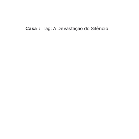
Casa
Tag: A Devastação do Silêncio
Postado por
Paulo Nóbrega
Serra