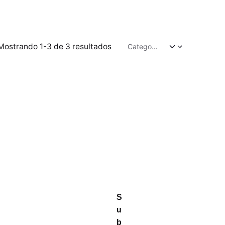
Mostrando 1-3 de 3 resultados
S
u
b