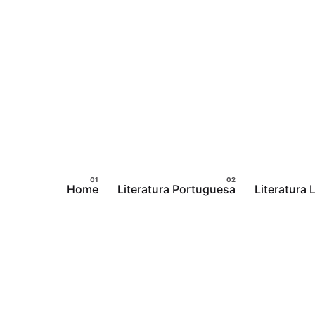
Pular
para
o
conteúdo
Home
Literatura Portuguesa
Literatura