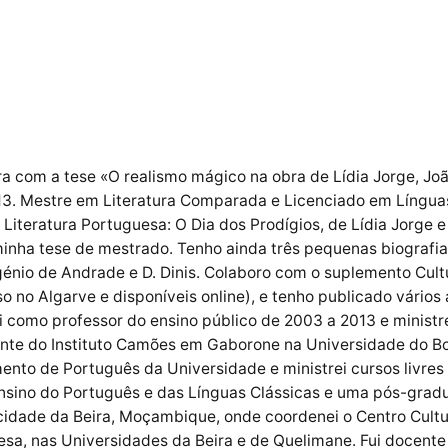
a com a tese «O realismo mágico na obra de Lídia Jorge, Joã
3. Mestre em Literatura Comparada e Licenciado em Línguas
Literatura Portuguesa: O Dia dos Prodígios, de Lídia Jorge
minha tese de mestrado. Tenho ainda três pequenas biograf
génio de Andrade e D. Dinis. Colaboro com o suplemento Cult
o no Algarve e disponíveis online), e tenho publicado vários 
hei como professor do ensino público de 2003 a 2013 e minist
ente do Instituto Camões em Gaborone na Universidade do B
nto de Português da Universidade e ministrei cursos livres 
sino do Português e das Línguas Clássicas e uma pós-gradua
cidade da Beira, Moçambique, onde coordenei o Centro Cultu
esa, nas Universidades da Beira e de Quelimane. Fui docent