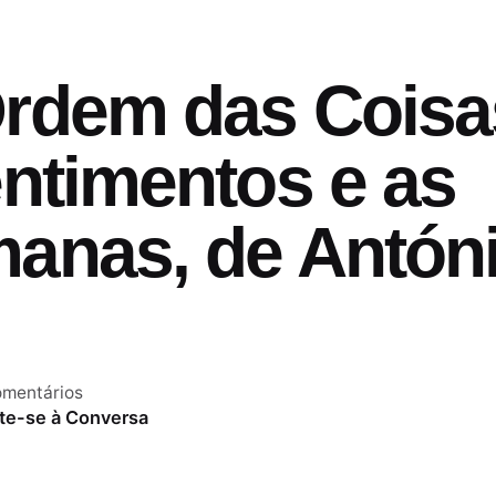
Ordem das Coisa
entimentos e as
manas, de Antón
omentários
te-se à Conversa