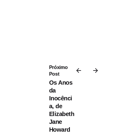
Postado por
Paulo Nóbrega
Serra
Próximo
11 Dezembro, 2021
Post
5 min de leitura
Os Anos
O Século da
da
Solidão, de
Inocênci
Noreena Hertz
a, de
Elizabeth
O Século da Solidão,
Jane
de Noreena Hertz,
Howard
publicado pela