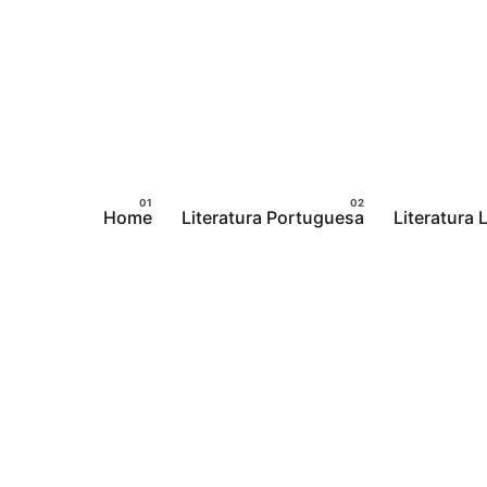
Pular
para
o
conteúdo
Home
Literatura Portuguesa
Literatura