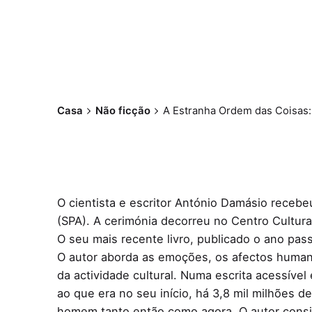
Casa
Não ficção
A Estranha Ordem das Coisas:
O cientista e escritor António Damásio receb
(SPA). A cerimónia decorreu no Centro Cultura
O seu mais recente livro, publicado o ano pa
O autor aborda as emoções, os afectos huma
da actividade cultural. Numa escrita acessíve
ao que era no seu início, há 3,8 mil milhões 
homem tanto então como agora. O autor consi