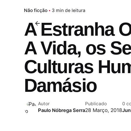
Não ficção
3 min de leitura
A Estranha 
A Vida, os S
Culturas Hu
Damásio
Autor
Publicado
0 c
28 Março, 2018
Paulo Nóbrega Serra
Jun