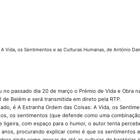
 A Vida, os Sentimentos e as Culturas Humanas, de António Da
eu no passado dia 20 de março o Prémio de Vida e Obra 
l de Belém e será transmitida em direto pela RTP.
ssado, é A Estranha Ordem das Coisas: A Vida, os Sentim
nos, os sentimentos (que defende como uma combinação 
l e ligeira, com espaço para o humor, o autor tenta perce
de anos, procurando explicar como é que os sentimentos 
dera ainda como apesar de até as culturas de bactéri