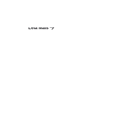
Temas e Debates,...
Não ficção
Leia Mais