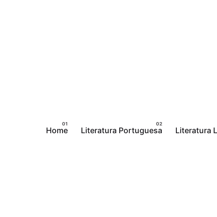
Pular
para
o
conteúdo
Home
Literatura Portuguesa
Literatura