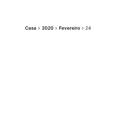
Casa
2020
Fevereiro
24
Postado por
Paulo Nóbrega
Serra