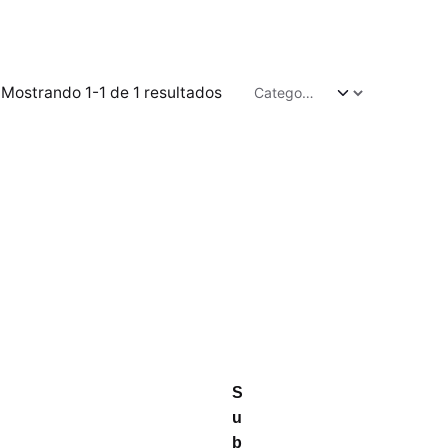
Mostrando 1-1 de 1 resultados
S
u
b